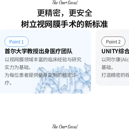
The One
Seoul
更精密，更安全
树立视网膜手术的新标准
Point 2
Point
UNITY综合手术系统
新沙站
以阿尔康(Alcon)新一代UNITY平台为
优越的
基础，
境，
打造精密的视网膜手术环境。
带来更
The One
Seoul