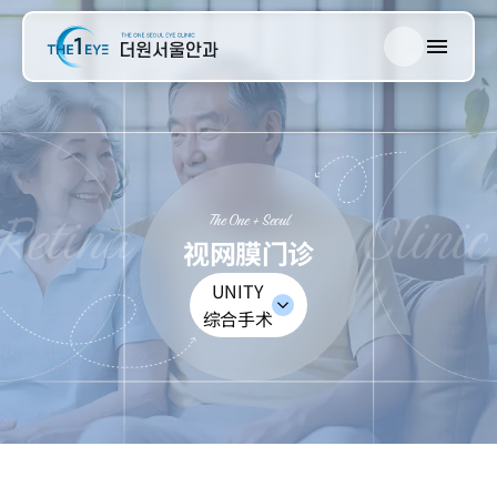
한국어
The One 首尔
English
日本語
视网膜门诊
中文
The One + Seoul
视网膜门诊
青光眼门诊
UNITY
白内障门诊
综合手术
近视门诊
眼综合检查