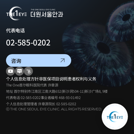
代表电话
02-585-0202
咨询
个人信息处理方针
非医保项目说明
患者权利与义务
The One首尔眼科医院
代表
许章源
地址
首尔特别市江南区江南大路652(新沙洞504-11)新沙广场8, 9楼
代表电话
02-585-0202
事业者编号
468-93-01492
个人信息处理管理者
许章源院长
02-585-0202
ⓒ THE ONE SEOUL EYE CLINIC. ALL RIGHTS RESERVED.
青光眼·
白内障中心