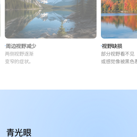
视野缺损
隧道视
部分视野看不见
疾病进
或感觉像被黑色覆盖。
周边视
青光眼