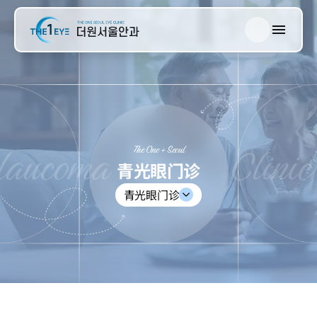
한국어
The One 首尔
English
日本語
视网膜门诊
中文
The One + Seoul
青光眼门诊
青光眼门诊
青光眼门诊
白内障门诊
近视门诊
眼综合检查