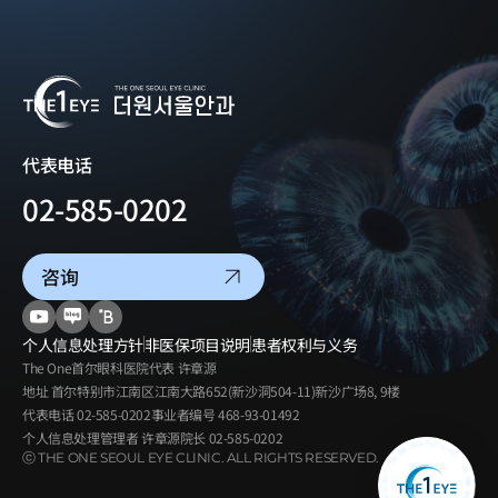
代表电话
02-585-0202
咨询
个人信息处理方针
非医保项目说明
患者权利与义务
The One首尔眼科医院
代表
许章源
地址
首尔特别市江南区江南大路652(新沙洞504-11)新沙广场8, 9楼
代表电话
02-585-0202
事业者编号
468-93-01492
个人信息处理管理者
许章源院长
02-585-0202
ⓒ THE ONE SEOUL EYE CLINIC. ALL RIGHTS RESERVED.
青光眼·
白内障中心