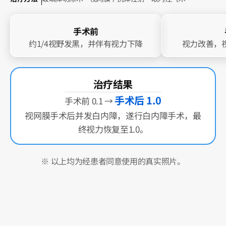
手术前
眼底照片
OCT
眼底照片
OCT
约1/4视野发黑，并伴有视力下降
视力改善，
治疗结果
手术后 1.0
手术前 0.1 →
视网膜手术后并发白内障，遂行白内障手术，最
终视力恢复至1.0。
※ 以上均为经患者同意使用的真实照片。