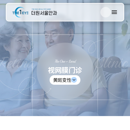
한국어
The One 首尔
English
日本語
视网膜门诊
中文
The One + Seoul
青光眼门诊
视网膜门诊
黄斑变性
白内障门诊
近视门诊
眼综合检查