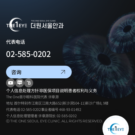
代表电话
02-585-0202
咨询
个人信息处理方针
非医保项目说明
患者权利与义务
The One首尔眼科医院
代表
许章源
地址
首尔特别市江南区江南大路652(新沙洞504-11)新沙广场8, 9楼
代表电话
02-585-0202
事业者编号
468-93-01492
个人信息处理管理者
许章源院长
02-585-0202
ⓒ THE ONE SEOUL EYE CLINIC. ALL RIGHTS RESERVED.
青光眼·
白内障中心