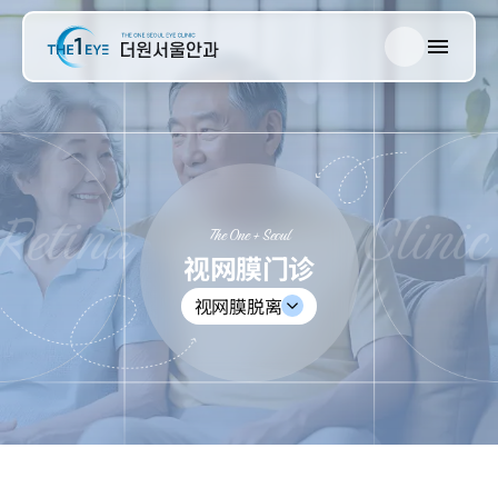
한국어
The One 首尔
English
日本語
视网膜门诊
中文
The One + Seoul
青光眼门诊
视网膜门诊
视网膜脱离
白内障门诊
近视门诊
眼综合检查