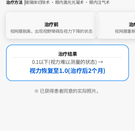
治疗方法
玻璃体切除术 · 眼内激光光凝术 · 眼内注气术
治疗前
治
视网膜脱离，出现视野障碍及视力下降的状态
视网膜重
治疗结果
0.1以下(视力难以测量的状态) →
视力恢复至1.0(治疗后2个月)
※ 已获得患者同意的实际照片。