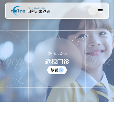
한국어
The One 首尔
English
日本語
视网膜门诊
中文
The One + Seoul
青光眼门诊
近视门诊
梦镜
白内障门诊
近视门诊
眼综合检查