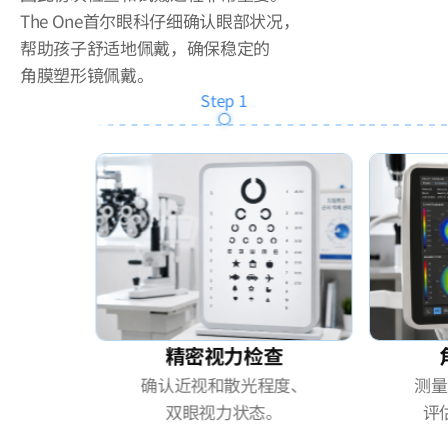
The One首尔眼科仔细确认眼部状况，
帮助孩子舒适地佩戴，确保稳定的
角膜塑形镜佩戴。
Step
1
精密视力检查
确认近视和散光程度、
测量
双眼视力状态。
评