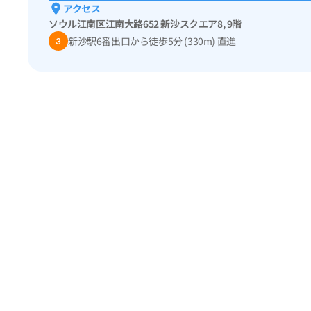
アクセス
ソウル江南区江南大路652 新沙スクエア8, 9階
新沙駅6番出口から徒歩5分 (330m) 直進
3