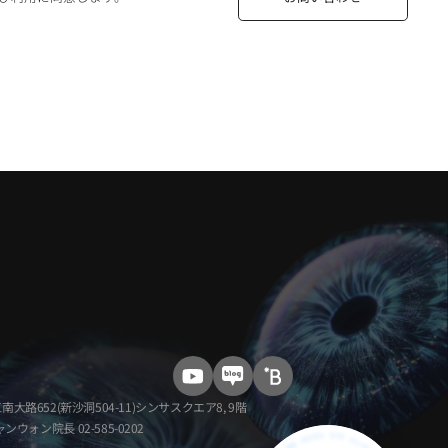
路652(新沙洞504-11)シンサスクエア8, 9階
ャンウォン院長
02-585-0202