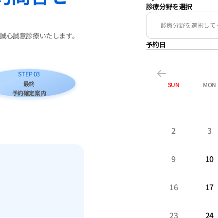
診療分野を選択
誠心誠意診療いたします。
予約日
STEP 03
最終
SUN
MON
予約確定案内
2
3
9
10
16
17
23
24