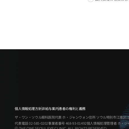
個人情報処理方針
非給与案内
患者の権利と義務
ザ・ワン・ソウル眼科医院
代表
ホ・ジャンウォン
住所
ソウル特別市江南区江南大
代表電話
02-585-0202
事業者番号
468-93-01492
個人情報処理管理者
ホ・ジ
ⓒ THE ONE SEOUL EYE CLINIC. ALL RIGHTS RESERVED.