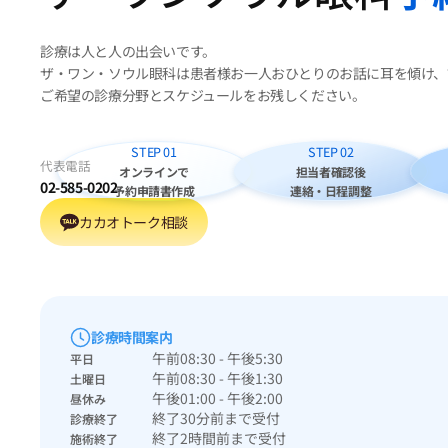
診療は人と人の出会いです。
ザ・ワン・ソウル眼科は患者様お一人おひとりのお話に耳を傾け、
ご希望の診療分野とスケジュールをお残しください。
STEP 01
STEP 02
代表電話
オンラインで
担当者確認後
02-585-0202
予約申請書作成
連絡・日程調整
カカオトーク相談
診療時間案内
午前08:30 - 午後5:30
平日
午前08:30 - 午後1:30
土曜日
午後01:00 - 午後2:00
昼休み
終了30分前まで受付
診療終了
終了2時間前まで受付
施術終了