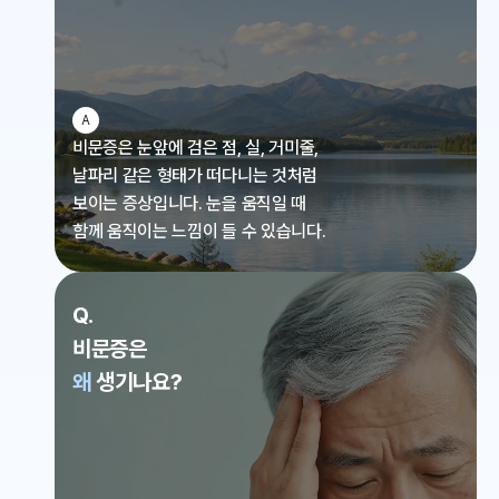
A
비문증은 눈앞에 검은 점, 실, 거미줄,
날파리 같은 형태가
떠다니는 것처럼
보이는 증상입니다.
눈을 움직일 때
함께 움직이는 느낌이 들 수 있습니다.
Q.
비문증은
왜
생기나요?