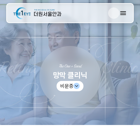
한국어
더원서울안과
English
日本語
망막 클리닉
中文
The One + Seoul
녹내장 클리닉
망막 클리닉
비문증
백내장 클리닉
근시 클리닉
안종합검진