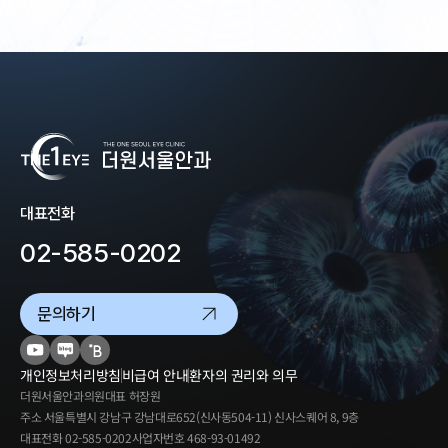
대표전화
02-585-0202
문의하기
개인정보처리방침
비급여 안내
환자의 권리와 의무
더원서울안과의원
대표
허장원
주소
서울특별시 강남구 강남대로652(신사동504-11) 신사스퀘어 8, 9층
대표전화
02-585-0202
사업자번호
468-93-01492