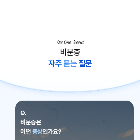
The One
Seoul
비문증
자주 묻는 질문
Q.
비문증은
어떤
증상
인가요?